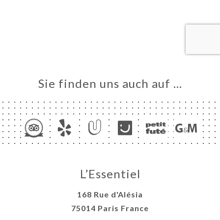
VIEREN
ERIE
RTUNG
NÜ
 SAINT
Sie finden uns auch auf …
TIN
TAKT
L’Essentiel
168 Rue d'Alésia
75014 Paris France