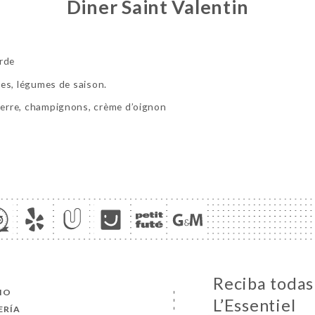
Diner Saint Valentin
rde
kles, légumes de saison.
 terre, champignons, crème d’oignon
Reciba todas 
CIO
L’Essentiel
ERÍA