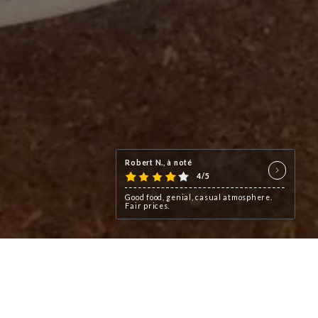
Robert N., à noté
4/5
Good food, genial, casual atmosphere.
Fair prices.