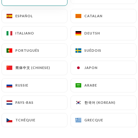
ESPAÑOL
ESPAÑOL
CATALAN
CATALAN
Robert N. a noté
R
4/5
ITALIANO
ITALIANO
DEUTSH
DEUTSH
Good food, genial, casual atmosphere. Fair
prices.
PORTUGUÊS
PORTUGUÊS
SUÉDOIS
SUÉDOIS
03/06/2026
•
06:44
简体中文 (CHINESE)
简体中文 (CHINESE)
JAPON
JAPON
Nico H. a noté
N
5/5
RUSSIE
RUSSIE
ARABE
ARABE
13/04/2026
•
08:31
한국어 (KOREAN)
한국어 (KOREAN)
PAYS-BAS
PAYS-BAS
Catherine P. a noté
C
5/5
TCHÉQUIE
TCHÉQUIE
GRECQUE
GRECQUE
Accueil très chaleureux, ambiance
tranquille quasi familiale,repas très