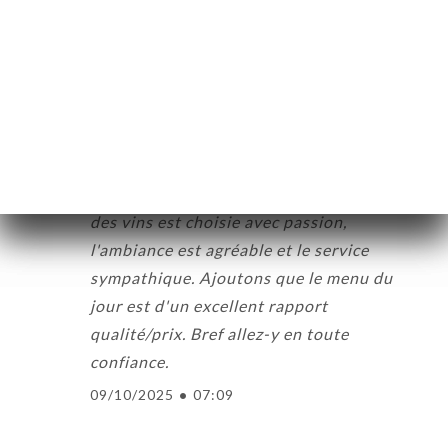
Joël F. a noté
J
5/5
Une très bonne adresse découverte par
hasard qui est devenu mon rituel lorsque
j'ai des rendez-vous professionnels dans le
quartier. Les plats de cuisine de bistrot
sont bien exécutés, on sent que la carte
des vins est choisie avec passion,
l'ambiance est agréable et le service
sympathique. Ajoutons que le menu du
jour est d'un excellent rapport
qualité/prix. Bref allez-y en toute
confiance.
09/10/2025
•
07:09